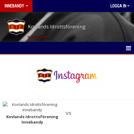
INNEBANDY
LOGGA IN
Kovlands Idrottsförening
Innebandy
HEM
NYHETER
KALENDER
MATCHER
TRUPPEN
vs
Kovlands Idrottsförening
Innebandy
BILDGALLERI