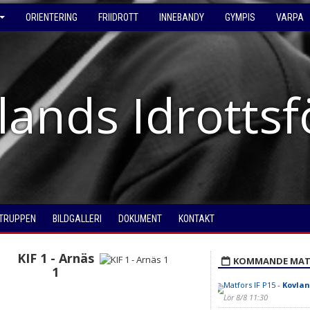
ORIENTERING
FRIIDROTT
INNEBANDY
GYMPIS
VARPA
lands Idrotts
TRUPPEN
BILDGALLERI
DOKUMENT
KONTAKT
KIF 1 - Arnäs
KOMMANDE MAT
1
Matfors IF P15 -
Kovlan
Lör 8/8 11:30