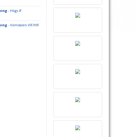
ning
- Högs IF
ning
- Vemdalen VIF/HIF