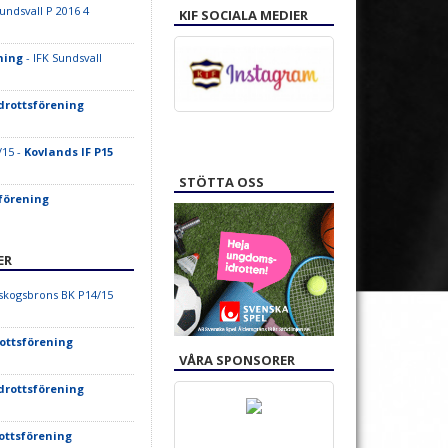
Sundsvall P 2016 4
KIF SOCIALA MEDIER
ning
- IFK Sundsvall
drottsförening
15 -
Kovlands IF P15
STÖTTA OSS
förening
ER
kogsbrons BK P14/15
ottsförening
VÅRA SPONSORER
drottsförening
ottsförening