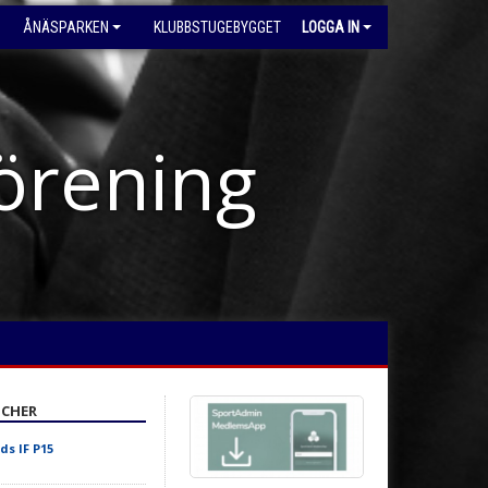
ÅNÄSPARKEN
KLUBBSTUGEBYGGET
LOGGA IN
förening
CHER
ds IF P15