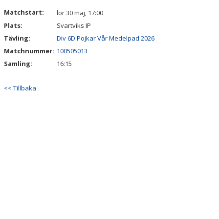
DOKUMENT
Matchstart:
lör 30 maj, 17:00
Plats:
Svartviks IP
KONTAKT
Tävling:
Div 6D Pojkar Vår Medelpad 2026
Matchnummer:
100505013
Samling:
16:15
<< Tillbaka