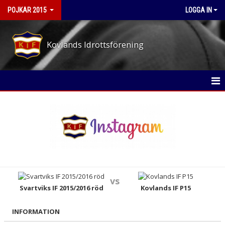
POJKAR 2015
LOGGA IN
Kovlands Idrottsförening
POJKAR 2015
NYHETER
KALENDER
MATCHER
vs
TRUPPEN
Svartviks IF 2015/2016 röd
Kovlands IF P15
BILDGALLERI
INFORMATION