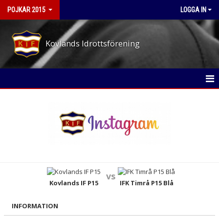
POJKAR 2015
LOGGA IN
Kovlands Idrottsförening
POJKAR 2015
NYHETER
KALENDER
MATCHER
vs
TRUPPEN
Kovlands IF P15
IFK Timrå P15 Blå
BILDGALLERI
INFORMATION