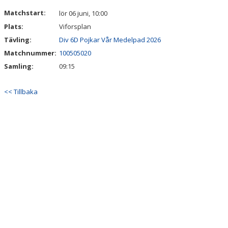
DOKUMENT
Matchstart:
lör 06 juni, 10:00
Plats:
Viforsplan
KONTAKT
Tävling:
Div 6D Pojkar Vår Medelpad 2026
Matchnummer:
100505020
Samling:
09:15
<< Tillbaka