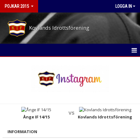
POJKAR 2015
LOGGA IN
Kovlands Idrottsförening
POJKAR 2015
NYHETER
KALENDER
MATCHER
vs
TRUPPEN
Ånge IF 14/15
Kovlands Idrottsförening
BILDGALLERI
INFORMATION