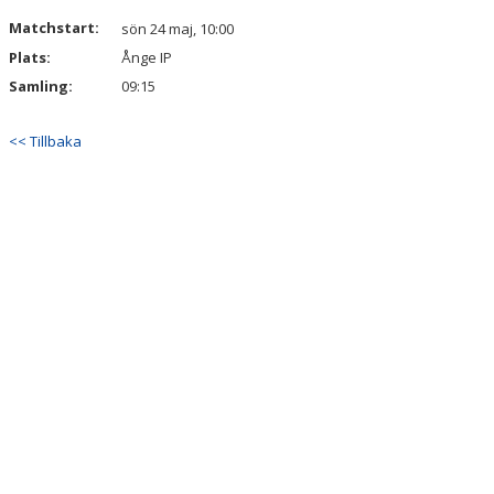
DOKUMENT
Matchstart:
sön 24 maj, 10:00
Plats:
Ånge IP
KONTAKT
Samling:
09:15
<< Tillbaka