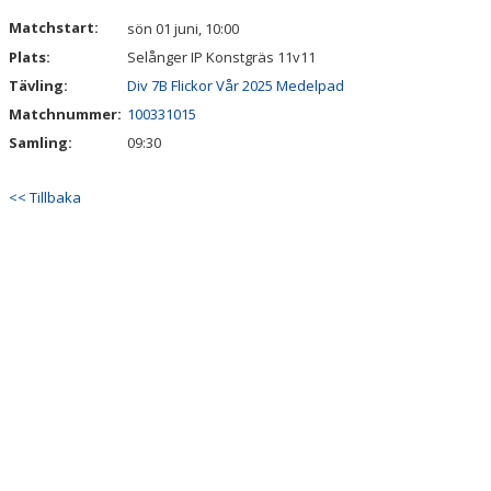
DOKUMENT
Matchstart:
sön 01 juni, 10:00
Plats:
Selånger IP Konstgräs 11v11
KONTAKT
Tävling:
Div 7B Flickor Vår 2025 Medelpad
Matchnummer:
100331015
Samling:
09:30
<< Tillbaka