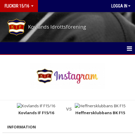
FLICKOR 15/16
LOGGA IN
Kovlands Idrottsförening
HEM
NYHETER
KALENDER
MATCHER
vs
TRUPPEN
Kovlands IF F15/16
Heffnersklubbans BK F15
BILDGALLERI
INFORMATION