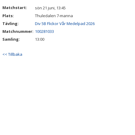
DOKUMENT
Matchstart:
sön 21 juni, 13:45
Plats:
Thuledalen 7-manna
KONTAKT
Tävling:
Div 5B Flickor Vår Medelpad 2026
Matchnummer:
100281033
Samling:
13:00
<< Tillbaka