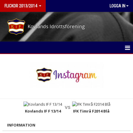
FLICKOR 2013/2014
LOGGA IN
Kovlands Idrottsförening
HEM
NYHETER
KALENDER
MATCHER
vs
TRUPPEN
Kovlands IF F 13/14
IFK Timrå F2014 Blå
BILDGALLERI
INFORMATION