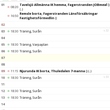
DOKUMENT
v.31
01
Tavelsjö Allmänna IK hemma, Fagerstranden JOBmeal
()
08:20
(..)
KONTAKT
Remsle borta, Fagerstranden Länsförsäkringar
16:50
Fastighetsförmedlin
()
02
v.32
03
18:30
Träning, Surån
04
05
18:30
Träning, Varpaplan
06
18:30
Träning, Surån
07
08
09
11:15
Njurunda IK borta, Thuledalen 7-manna
()
(..)
v.33
10
18:30
Träning, Surån
11
12
18:30
Träning, Surån
13
18:30
Träning, Surån
14