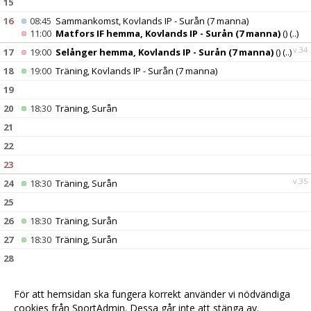
15
16
08:45
Sammankomst, Kovlands IP - Surån (7 manna)
11:00
Matfors IF hemma, Kovlands IP - Surån (7 manna)
()
(..)
v.34
17
19:00
Selånger hemma, Kovlands IP - Surån (7 manna)
()
(..)
18
19:00
Träning, Kovlands IP - Surån (7 manna)
19
20
18:30
Träning, Surån
21
22
23
v.35
24
18:30
Träning, Surån
25
26
18:30
Träning, Surån
27
18:30
Träning, Surån
28
29
För att hemsidan ska fungera korrekt använder vi nödvändiga
30
cookies från SportAdmin. Dessa går inte att stänga av.