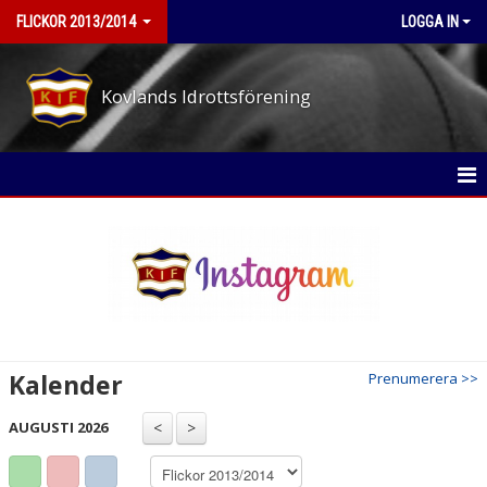
FLICKOR 2013/2014
LOGGA IN
Kovlands Idrottsförening
HEM
NYHETER
KALENDER
MATCHER
Kalender
Prenumerera >>
TRUPPEN
AUGUSTI 2026
BILDGALLERI