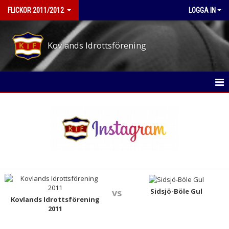
FLICKOR 2011/2012
LOGGA IN
Kovlands Idrottsförening
HEM
NYHETER
KALENDER
MATCHER
TRUPPEN
Sidsjö-Böle Gul
vs
Kovlands Idrottsförening
2011
BILDGALLERI