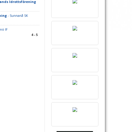
ands Idrottsförening
ning
- Sunnanå SK
lnö IF
4 - 5