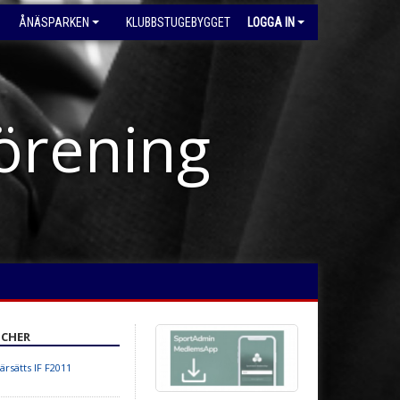
ÅNÄSPARKEN
KLUBBSTUGEBYGGET
LOGGA IN
förening
CHER
rsätts IF F2011