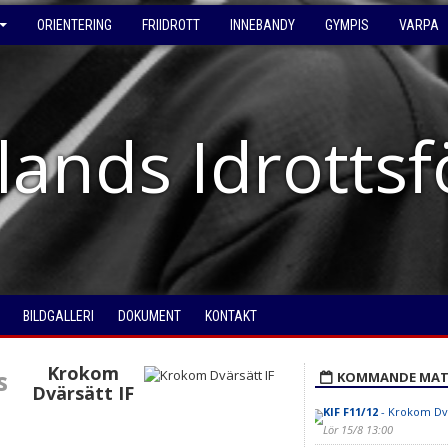
ORIENTERING
FRIIDROTT
INNEBANDY
GYMPIS
VARPA
lands Idrotts
BILDGALLERI
DOKUMENT
KONTAKT
Krokom
s
KOMMANDE MAT
Dvärsätt IF
KIF F11/12
- Krokom Dvä
Lör 15/8 13:00