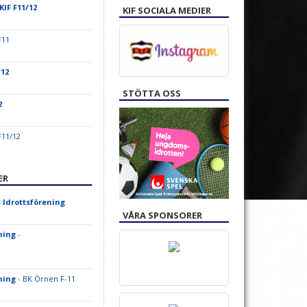
KIF F11/12
KIF SOCIALA MEDIER
F11
/12
STÖTTA OSS
2
F11/12
ER
 Idrottsförening
VÅRA SPONSORER
ning
-
ning
- BK Örnen F-11