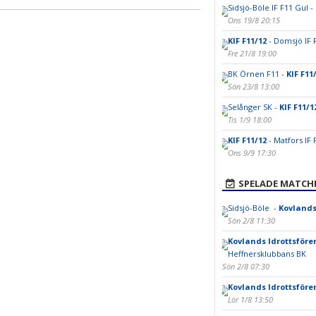
Sidsjö-Böle IF F11 Gul -
Ons 19/8 20:15
KIF F11/12
- Domsjö IF 
Fre 21/8 19:00
BK Örnen F11 -
KIF F11
Sön 23/8 13:00
Selånger SK -
KIF F11/1
Tis 1/9 18:00
KIF F11/12
- Matfors IF 
Ons 9/9 17:30
SPELADE MATCH
Sidsjö-Böle -
Kovlands
Sön 2/8 11:30
Kovlands Idrottsföre
Heffnersklubbans BK
Sön 2/8 07:30
Kovlands Idrottsföre
Lör 1/8 13:50