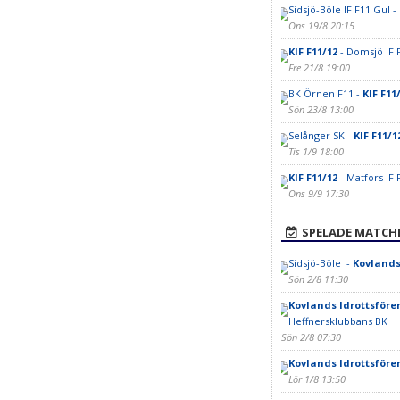
Sidsjö-Böle IF F11 Gul -
Ons 19/8 20:15
KIF F11/12
- Domsjö IF 
Fre 21/8 19:00
BK Örnen F11 -
KIF F11
Sön 23/8 13:00
Selånger SK -
KIF F11/1
Tis 1/9 18:00
KIF F11/12
- Matfors IF 
Ons 9/9 17:30
SPELADE MATCH
Sidsjö-Böle -
Kovlands
Sön 2/8 11:30
Kovlands Idrottsföre
Heffnersklubbans BK
Sön 2/8 07:30
Kovlands Idrottsföre
Lör 1/8 13:50