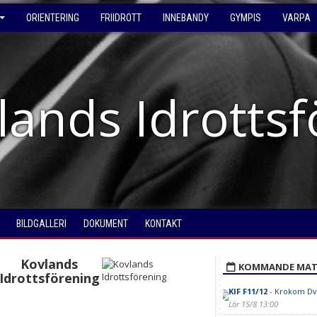
ORIENTERING
FRIIDROTT
INNEBANDY
GYMPIS
VARPA
lands Idrotts
BILDGALLERI
DOKUMENT
KONTAKT
Kovlands
KOMMANDE MAT
Idrottsförening
KIF F11/12
- Krokom Dvä
Lör 15/8 13:00