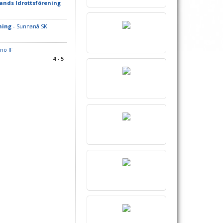
ands Idrottsförening
ning
- Sunnanå SK
lnö IF
4 - 5