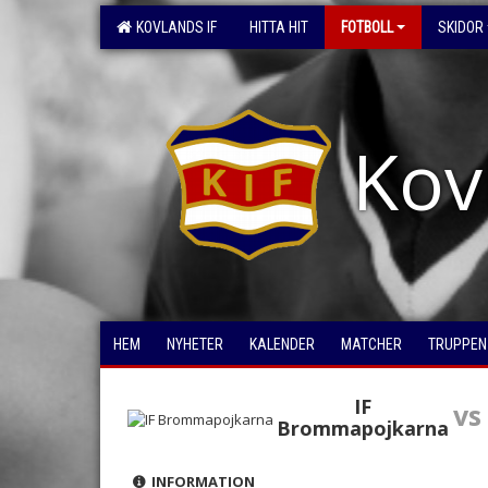
KOVLANDS IF
HITTA HIT
FOTBOLL
SKIDOR
Kov
HEM
NYHETER
KALENDER
MATCHER
TRUPPEN
IF
vs
Brommapojkarna
INFORMATION