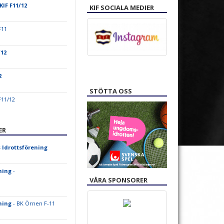
KIF F11/12
KIF SOCIALA MEDIER
F11
/12
2
STÖTTA OSS
F11/12
ER
 Idrottsförening
ning
-
VÅRA SPONSORER
ning
- BK Örnen F-11