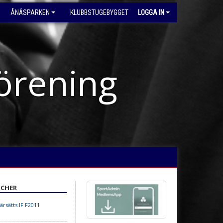
ÅNÄSPARKEN
KLUBBSTUGEBYGGET
LOGGA IN
förening
CHER
rsätts IF F2011