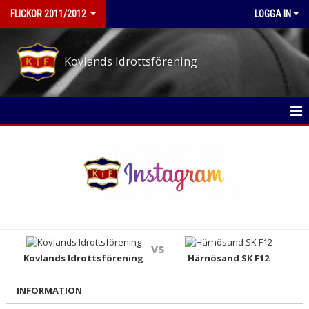
FLICKOR 2011/2012
LOGGA IN
Kovlands Idrottsförening
HEM
NYHETER
KALENDER
MATCHER
vs
TRUPPEN
Kovlands Idrottsförening
Härnösand SK F12
BILDGALLERI
INFORMATION