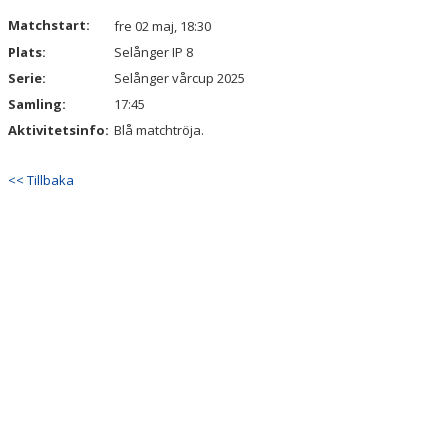
DOKUMENT
Matchstart:
fre 02 maj, 18:30
Plats:
Selånger IP 8
KONTAKT
Serie:
Selånger vårcup 2025
Samling:
17:45
Aktivitetsinfo:
Blå matchtröja.
<< Tillbaka