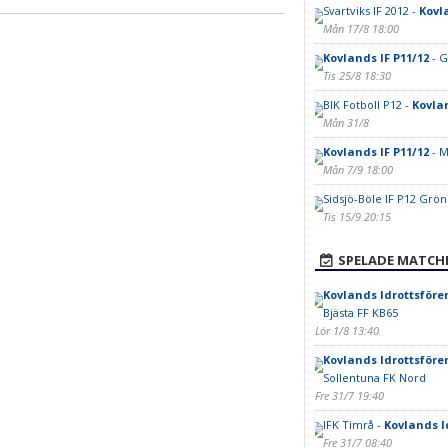
Svartviks IF 2012 -
Kovl
Mån 17/8 18:00
Kovlands IF P11/12
- G
Tis 25/8 18:30
BIK Fotboll P12 -
Kovlan
Mån 31/8
Kovlands IF P11/12
- M
Mån 7/9 18:00
Sidsjö-Böle IF P12 Grön
Tis 15/9 20:15
SPELADE MATCH
Kovlands Idrottsföre
Bjästa FF KB65
Lör 1/8 13:40
Kovlands Idrottsföre
Sollentuna FK Nord
Fre 31/7 19:40
IFK Timrå -
Kovlands I
Fre 31/7 08:40