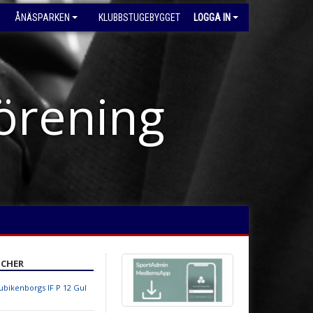
ÅNÄSPARKEN
KLUBBSTUGEBYGGET
LOGGA IN
förening
CHER
ubikenborgs IF P 12 Gul