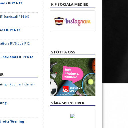
ands IF P11/12
KIF SOCIALA MEDIER
IF Sundsvall P14 blå
ds IF P11/12
atfors IF /Stöde P12
STÖTTA OSS
 -
Kovlands IF P11/12
ER
ning
- Köpmanholmen-
VÅRA SPONSORER
ning
-
drottsförening