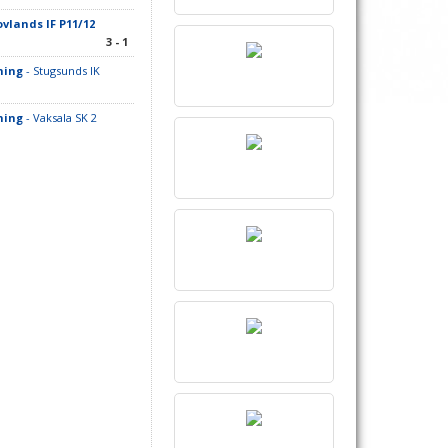
ovlands IF P11/12
3 - 1
ning
- Stugsunds IK
ning
- Vaksala SK 2