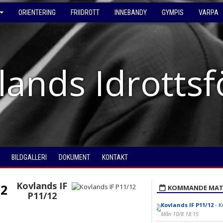
ORIENTERING
FRIIDROTT
INNEBANDY
GYMPIS
VARPA
lands Idrotts
BILDGALLERI
DOKUMENT
KONTAKT
Kovlands IF
 2
KOMMANDE MAT
P11/12
Kovlands IF P11/12
- K
Mån 10/8 18:15