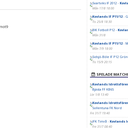
Svartviks IF 2012 -
Kovl
Mån 17/8 18:00
Kovlands IF P11/12
- G
Tis 25/8 18:30
9mot9
BIK Fotboll P12 -
Kovlan
Mån 31/8
Kovlands IF P11/12
- M
Mån 7/9 18:00
Sidsjö-Böle IF P12 Grön
Tis 15/9 20:15
SPELADE MATCH
Kovlands Idrottsföre
Bjästa FF KB65
Lör 1/8 13:40
Kovlands Idrottsföre
Sollentuna FK Nord
Fre 31/7 19:40
IFK Timrå -
Kovlands I
Fre 31/7 08:40