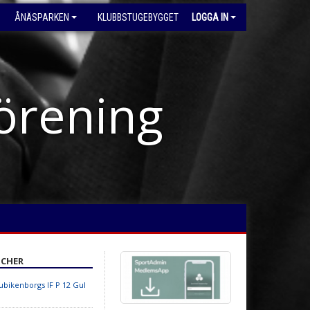
ÅNÄSPARKEN
KLUBBSTUGEBYGGET
LOGGA IN
förening
CHER
ubikenborgs IF P 12 Gul