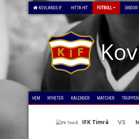
KOVLANDS IF
HITTA HIT
FOTBOLL
SKIDOR
Kov
HEM
NYHETER
KALENDER
MATCHER
TRUPPEN
vs
IFK Timrå
I