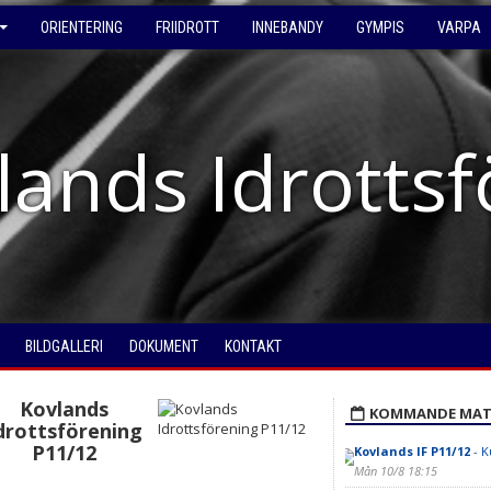
ORIENTERING
FRIIDROTT
INNEBANDY
GYMPIS
VARPA
lands Idrotts
BILDGALLERI
DOKUMENT
KONTAKT
Kovlands
KOMMANDE MAT
drottsförening
P11/12
Kovlands IF P11/12
- K
Mån 10/8 18:15