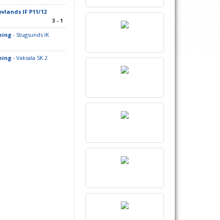
ovlands IF P11/12
3 - 1
ning
- Stugsunds IK
ning
- Vaksala SK 2