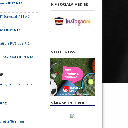
ands IF P11/12
KIF SOCIALA MEDIER
IF Sundsvall P14 blå
ds IF P11/12
atfors IF /Stöde P12
STÖTTA OSS
 -
Kovlands IF P11/12
ER
ning
- Köpmanholmen-
VÅRA SPONSORER
ning
-
drottsförening