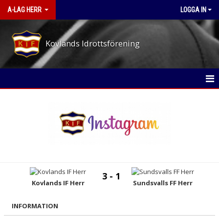
A-LAG HERR
LOGGA IN
Kovlands Idrottsförening
HEM
NYHETER
KALENDER
MATCHER
3 - 1
TRUPPEN
Kovlands IF Herr
Sundsvalls FF Herr
BILDGALLERI
INFORMATION