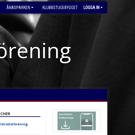
ÅNÄSPARKEN
KLUBBSTUGEBYGGET
LOGGA IN
förening
CHER
Idrottsförening