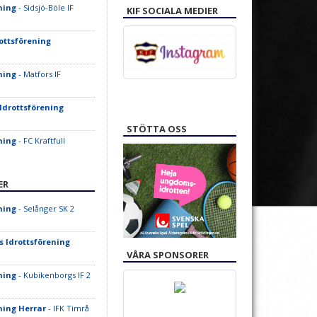
ning
- Sidsjö-Böle IF
KIF SOCIALA MEDIER
ottsförening
ning
- Matfors IF
Idrottsförening
STÖTTA OSS
ning
- FC Kraftfull
ER
ning
- Selånger SK 2
s Idrottsförening
VÅRA SPONSORER
ning
- Kubikenborgs IF 2
ning Herrar
- IFK Timrå