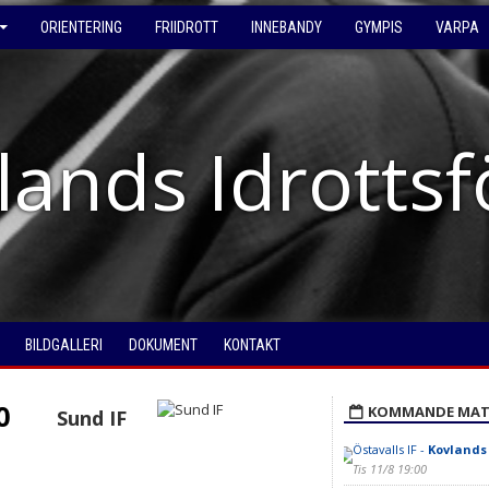
ORIENTERING
FRIIDROTT
INNEBANDY
GYMPIS
VARPA
lands Idrotts
BILDGALLERI
DOKUMENT
KONTAKT
0
KOMMANDE MAT
Sund IF
Östavalls IF -
Kovlands 
Tis 11/8 19:00