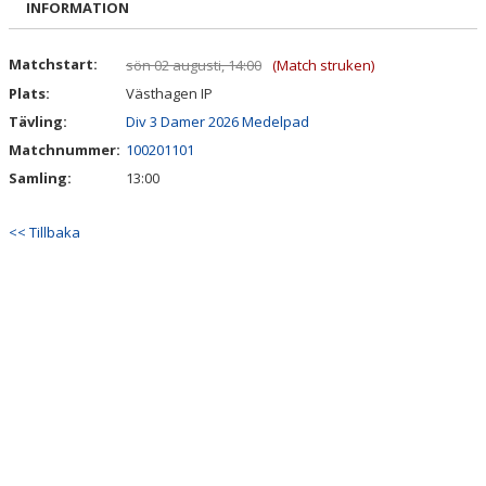
INFORMATION
DOKUMENT
KONTAKT
Matchstart:
sön 02 augusti, 14:00
(Match struken)
Plats:
Västhagen IP
Tävling:
Div 3 Damer 2026 Medelpad
Matchnummer:
100201101
Samling:
13:00
<< Tillbaka