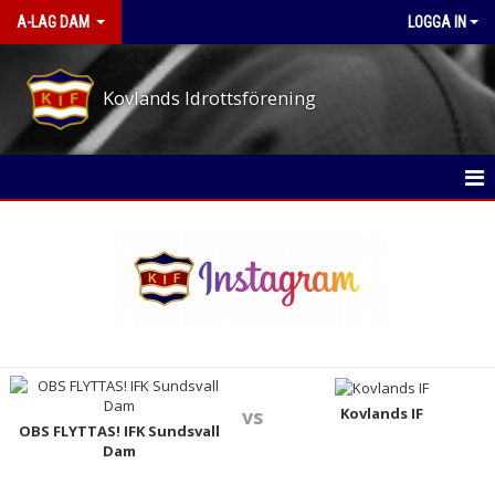
A-LAG DAM
LOGGA IN
Kovlands Idrottsförening
HEM
NYHETER
KALENDER
MATCHER
TRUPPEN
Kovlands IF
vs
OBS FLYTTAS! IFK Sundsvall
Dam
BILDGALLERI