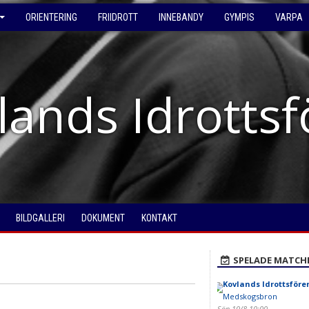
ORIENTERING
FRIIDROTT
INNEBANDY
GYMPIS
VARPA
lands Idrotts
BILDGALLERI
DOKUMENT
KONTAKT
SPELADE MATCH
Kovlands Idrottsföre
Medskogsbron
Sön 10/8 10:00