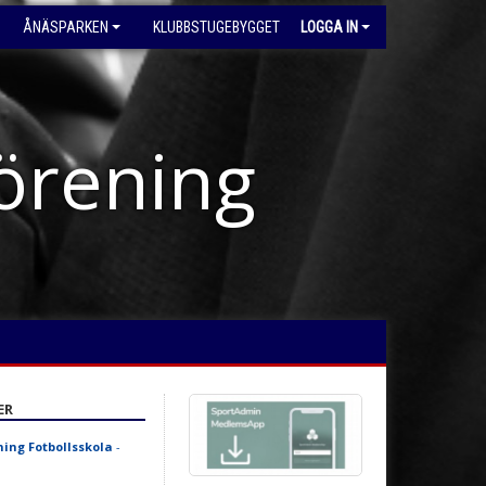
ÅNÄSPARKEN
KLUBBSTUGEBYGGET
LOGGA IN
förening
ER
ning Fotbollsskola
-