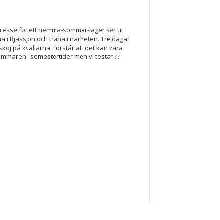
intresse för ett hemma-sommar-läger ser ut.
a i Bjässjön och träna i närheten. Tre dagar
oj på kvällarna. Förstår att det kan vara
 sommaren i semestertider men vi testar ??