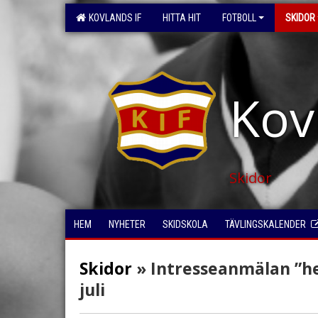
KOVLANDS IF
HITTA HIT
FOTBOLL
SKIDOR
Kov
Skidor
HEM
NYHETER
SKIDSKOLA
TÄVLINGSKALENDER
Skidor
» Intresseanmälan ”h
juli