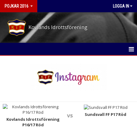
POJKAR 2016
LOGGA IN
Kovlands Idrottsförening
HEM
NYHETER
KALENDER
MATCHER
TRUPPEN
Sundsvall FF P17 Röd
vs
Kovlands Idrottsförening
P16/17 Röd
BILDGALLERI