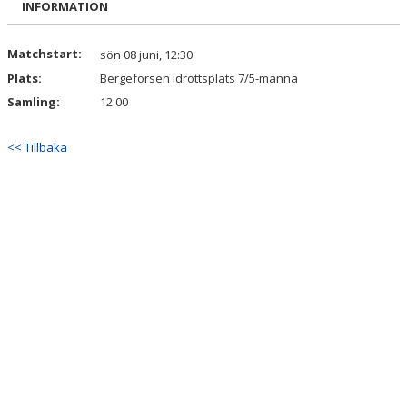
INFORMATION
DOKUMENT
KONTAKT
Matchstart:
sön 08 juni, 12:30
Plats:
Bergeforsen idrottsplats 7/5-manna
Samling:
12:00
<< Tillbaka