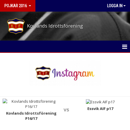
POJKAR 2016
LOGGA IN
Kovlands Idrottsförening
HEM
NYHETER
KALENDER
MATCHER
TRUPPEN
Essvik AIF p17
vs
Kovlands Idrottsförening
P16/17
BILDGALLERI