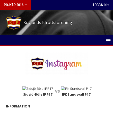
POJKAR 2016
LOGGA IN
Kovlands Idrottsförening
HEM
NYHETER
KALENDER
MATCHER
vs
TRUPPEN
Sidsjö-Böle IF P17
IFK Sundsvall P17
BILDGALLERI
INFORMATION