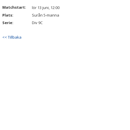
DOKUMENT
Matchstart:
lör 13 juni, 12:00
Plats:
Surån 5-manna
KONTAKT
Serie:
Div 9C
<< Tillbaka