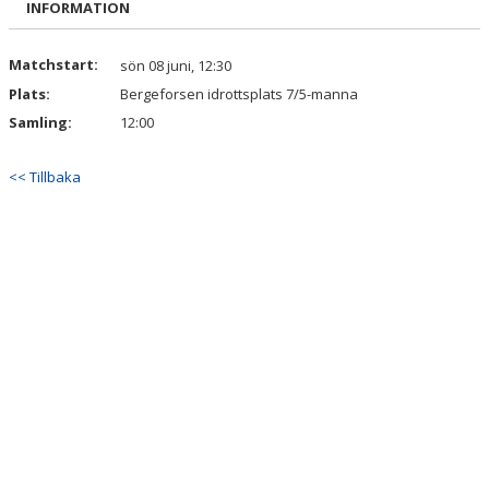
INFORMATION
DOKUMENT
KONTAKT
Matchstart:
sön 08 juni, 12:30
Plats:
Bergeforsen idrottsplats 7/5-manna
Samling:
12:00
<< Tillbaka