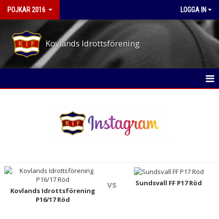
POJKAR 2016
LOGGA IN
Kovlands Idrottsförening
HEM
NYHETER
KALENDER
MATCHER
TRUPPEN
Sundsvall FF P17 Röd
vs
Kovlands Idrottsförening
P16/17 Röd
BILDGALLERI