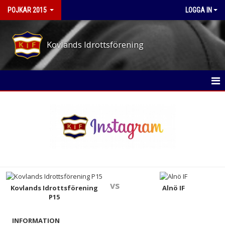
POJKAR 2015
LOGGA IN
Kovlands Idrottsförening
POJKAR 2015
NYHETER
KALENDER
MATCHER
vs
TRUPPEN
Kovlands Idrottsförening
Alnö IF
P15
BILDGALLERI
INFORMATION