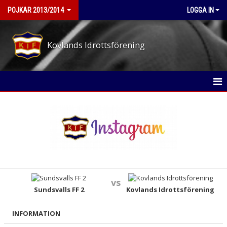
POJKAR 2013/2014
LOGGA IN
Kovlands Idrottsförening
HEM
NYHETER
KALENDER
MATCHER
vs
TRUPPEN
Sundsvalls FF 2
Kovlands Idrottsförening
BILDGALLERI
INFORMATION