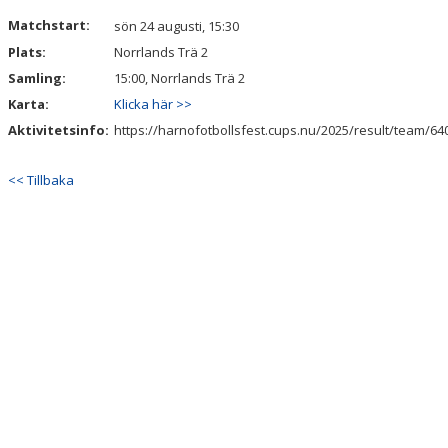
DOKUMENT
Matchstart:
sön 24 augusti, 15:30
Plats:
Norrlands Trä 2
KONTAKT
Samling:
15:00, Norrlands Trä 2
Karta:
Klicka här >>
Aktivitetsinfo:
https://harnofotbollsfest.cups.nu/2025/result/team/6
<< Tillbaka