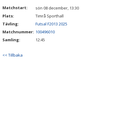
DOKUMENT
Matchstart:
sön 08 december, 13:30
Plats:
Timrå Sporthall
KONTAKT
Tävling:
Futsal F2013 2025
Matchnummer:
100496010
Samling:
12:45
<< Tillbaka