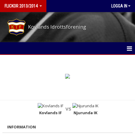
FLICKOR 2013/2014
LOGGA IN
Kovlands Idrottsförening
HEM
NYHETER
KALENDER
MATCHER
vs
TRUPPEN
Kovlands IF
Njurunda IK
BILDGALLERI
INFORMATION