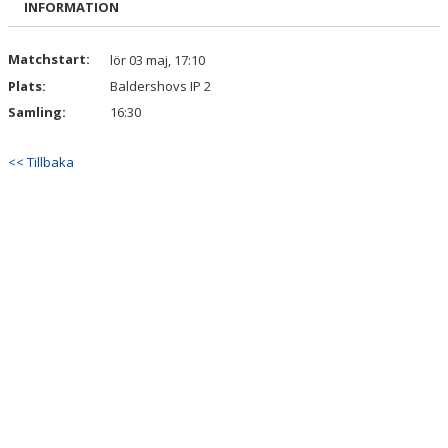
INFORMATION
DOKUMENT
KONTAKT
Matchstart:
lör 03 maj, 17:10
Plats:
Baldershovs IP 2
Samling:
16:30
<< Tillbaka