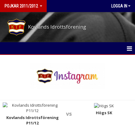
POJKAR 2011/2012
LOGGA IN
Kovlands Idrottsförening
HEM
NYHETER
KALENDER
MATCHER
TRUPPEN
Högs SK
vs
Kovlands Idrottsförening
P11/12
BILDGALLERI