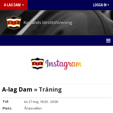
A-LAG DAM
LOGGA IN
Kovlands Idrottsförening
HEM
NYHETER
KALENDER
MATCHER
A-lag Dam
» Träning
TRUPPEN
Tid:
tis 27 maj, 18:30 - 20:00
BILDGALLERI
Plats:
Ånäsvallen