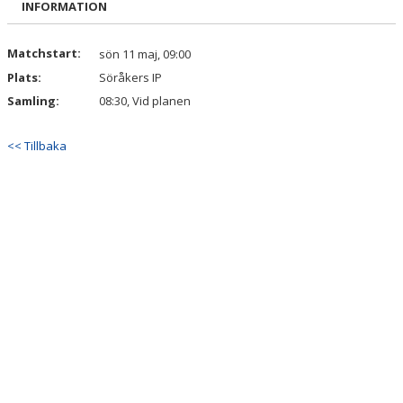
INFORMATION
DOKUMENT
KONTAKT
Matchstart:
sön 11 maj, 09:00
Plats:
Söråkers IP
Samling:
08:30, Vid planen
<< Tillbaka