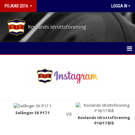
POJKAR 2016
LOGGA IN
Kovlands Idrottsförening
HEM
NYHETER
KALENDER
MATCHER
TRUPPEN
Selånger SK P17 1
vs
Kovlands Idrottsförening
P16/17 Blå
BILDGALLERI