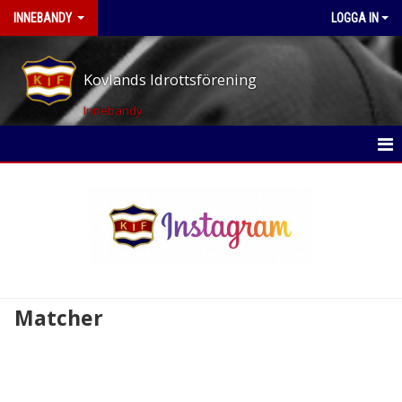
INNEBANDY
LOGGA IN
Kovlands Idrottsförening
Innebandy
HEM
NYHETER
KALENDER
MATCHER
Matcher
TRUPPEN
BILDGALLERI