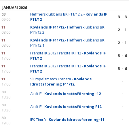
DOKUMENT
JANUARI 2026
03
Heffnersklubbans BK F11/12 2 -
Kovlands IF
KONTAKT
3 - 3
09:00
F11/12
11
Kovlands IF F11/12
- Heffnersklubbans BK
2 - 1
08:00
F11/12 2
11
Kovlands IF F11/12
- Heffnersklubbans BK
2 - 1
08:00
F11/12 1
11
Fränsta IK 2012 Fränsta IK F12 -
Kovlands IF
5 - 6
17:00
F11/12
11
Fränsta IK 2012 Fränsta IK F12 -
Kovlands IF
5 - 6
17:00
F11/12
11
Slutspelsmatch Fränsta -
Kovlands
-
17:00
Idrottsförening F11/12
30
Alnö IF -
Kovlands Idrottsförening -12
-
18:30
30
Alnö IF -
Kovlands Idrottsförening F12
-
18:30
30
IFK Timrå -
Kovlands Idrottsförening-11
-
19:00