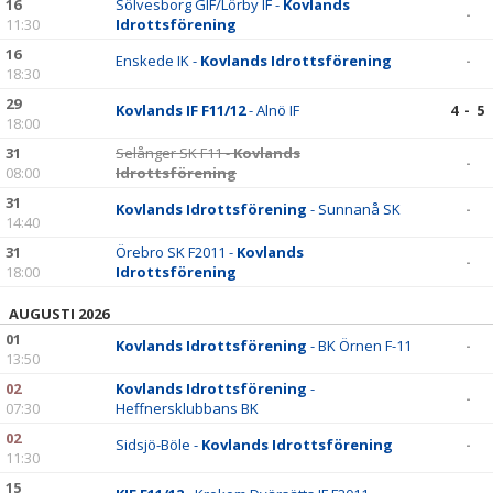
16
Sölvesborg GIF/Lörby IF -
Kovlands
-
11:30
Idrottsförening
16
Enskede IK -
Kovlands Idrottsförening
-
18:30
29
Kovlands IF F11/12
- Alnö IF
4 - 5
18:00
31
Selånger SK F11 -
Kovlands
-
08:00
Idrottsförening
31
Kovlands Idrottsförening
- Sunnanå SK
-
14:40
31
Örebro SK F2011 -
Kovlands
-
18:00
Idrottsförening
AUGUSTI 2026
01
Kovlands Idrottsförening
- BK Örnen F-11
-
13:50
02
Kovlands Idrottsförening
-
-
07:30
Heffnersklubbans BK
02
Sidsjö-Böle -
Kovlands Idrottsförening
-
11:30
15