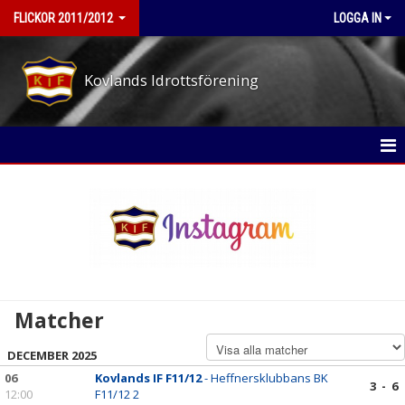
FLICKOR 2011/2012
LOGGA IN
Kovlands Idrottsförening
HEM
NYHETER
KALENDER
MATCHER
Matcher
TRUPPEN
DECEMBER 2025
BILDGALLERI
06
Kovlands IF F11/12
- Heffnersklubbans BK
3 - 6
12:00
F11/12 2