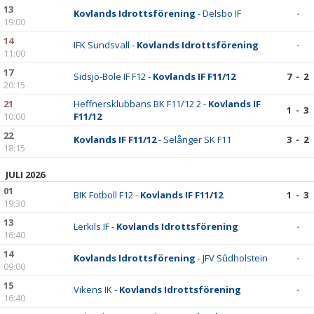
13
Kovlands Idrottsförening
- Delsbo IF
-
19:00
14
IFK Sundsvall -
Kovlands Idrottsförening
-
11:00
17
Sidsjö-Böle IF F12 -
Kovlands IF F11/12
7 - 2
20:15
21
Heffnersklubbans BK F11/12 2 -
Kovlands IF
1 - 3
10:00
F11/12
22
Kovlands IF F11/12
- Selånger SK F11
3 - 2
18:15
JULI 2026
01
BIK Fotboll F12 -
Kovlands IF F11/12
1 - 3
19:30
13
Lerkils IF -
Kovlands Idrottsförening
-
16:40
14
Kovlands Idrottsförening
- JFV Sûdholstein
-
09:00
15
Vikens IK -
Kovlands Idrottsförening
-
16:40