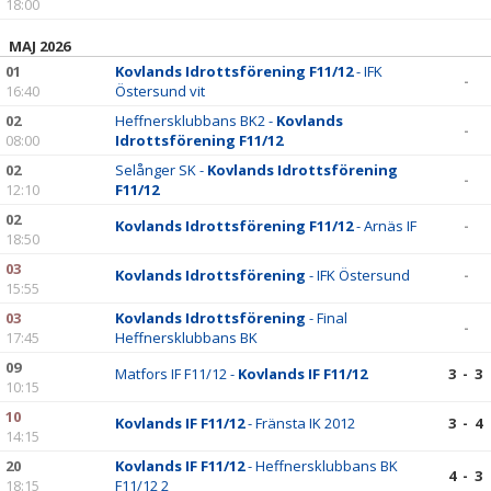
18:00
MAJ 2026
01
Kovlands Idrottsförening F11/12
- IFK
-
16:40
Östersund vit
02
Heffnersklubbans BK2 -
Kovlands
-
08:00
Idrottsförening F11/12
02
Selånger SK -
Kovlands Idrottsförening
-
12:10
F11/12
02
Kovlands Idrottsförening F11/12
- Arnäs IF
-
18:50
03
Kovlands Idrottsförening
- IFK Östersund
-
15:55
03
Kovlands Idrottsförening
- Final
-
17:45
Heffnersklubbans BK
09
Matfors IF F11/12 -
Kovlands IF F11/12
3 - 3
10:15
10
Kovlands IF F11/12
- Fränsta IK 2012
3 - 4
14:15
20
Kovlands IF F11/12
- Heffnersklubbans BK
4 - 3
18:15
F11/12 2