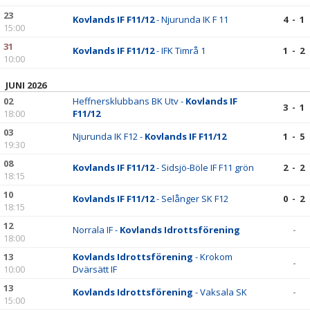
23
Kovlands IF F11/12
- Njurunda IK F 11
4 - 1
15:00
31
Kovlands IF F11/12
- IFK Timrå 1
1 - 2
10:00
JUNI 2026
02
Heffnersklubbans BK Utv -
Kovlands IF
3 - 1
18:00
F11/12
03
Njurunda IK F12 -
Kovlands IF F11/12
1 - 5
19:30
08
Kovlands IF F11/12
- Sidsjö-Böle IF F11 grön
2 - 2
18:15
10
Kovlands IF F11/12
- Selånger SK F12
0 - 2
18:15
12
Norrala IF -
Kovlands Idrottsförening
-
18:00
13
Kovlands Idrottsförening
- Krokom
-
10:00
Dvärsätt IF
13
Kovlands Idrottsförening
- Vaksala SK
-
15:00