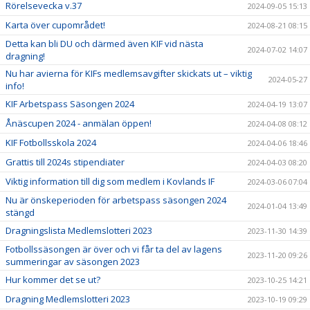
Rörelsevecka v.37
2024-09-05 15:13
Karta över cupområdet!
2024-08-21 08:15
Detta kan bli DU och därmed även KIF vid nästa
2024-07-02 14:07
dragning!
Nu har avierna för KIFs medlemsavgifter skickats ut – viktig
2024-05-27
info!
KIF Arbetspass Säsongen 2024
2024-04-19 13:07
Ånäscupen 2024 - anmälan öppen!
2024-04-08 08:12
KIF Fotbollsskola 2024
2024-04-06 18:46
Grattis till 2024s stipendiater
2024-04-03 08:20
Viktig information till dig som medlem i Kovlands IF
2024-03-06 07:04
Nu är önskeperioden för arbetspass säsongen 2024
2024-01-04 13:49
stängd
Dragningslista Medlemslotteri 2023
2023-11-30 14:39
Fotbollssäsongen är över och vi får ta del av lagens
2023-11-20 09:26
summeringar av säsongen 2023
Hur kommer det se ut?
2023-10-25 14:21
Dragning Medlemslotteri 2023
2023-10-19 09:29