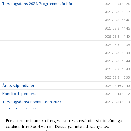
Torsdagsdans 2024. Programmet är här!
2023-10-03 10:26
2023-08-31 11:57
2023-08-31 11:46
2023-08-31 11:45
2023-08-31 11:40
2023-08-31 11:35
2023-08-31 11:30
2023-08-31 10:44
2023-08-31 10:43
2023-08-31 10:33
Årets stipendiater
2023-04-19 21:40
Kansli och personal
2023-03-13 11:12
Torsdagsdanser sommaren 2023
2023-03-03 11:13
Kovland? Varför då?
2023-02-23 14:12
SCA Vi växer tillsammans
2023-02-01 12:00
För att hemsidan ska fungera korrekt använder vi nödvändiga
Skidskolan har startat
cookies från SportAdmin. Dessa går inte att stänga av.
2023-01-23 09:10