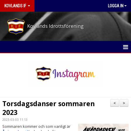
KOVLANDS IF
LOGGA IN
Kovlands Idrottsförening
STARTSIDA
NYHETER
OM KLUBBEN
MEDLEMS- OCH TRÄNINGSAVGIFTER
Torsdagsdanser sommaren
<
>
ARBETSPASS-PÅ EVENEMANGEN
2023
2023-03-03 11:13
STYRELSE
Sommaren kommer och som vanligt är