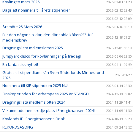
Kovlingen mars 2026
2026-03-03 11:23
Dags att nominera till årets stipendier
2026-02-12 22:43
2026-02-12 22:09
Årsmöte 25 Mars 2026
2026-01-16 10:59
Blir den någonsin klar, den där sabla kåken??? -KIF
2025-12-18 09:21
medlemsbrev
Dragningslista mdlemslotteri 2025
2025-12-01 10:59
Jumpyard-disco för kovlänningar på fredag!
2025-05-06 22:50
En fantastisk nyhet!
2025-04-11 09:59
Grattis till stipendium från Sven Söderlunds Minnesfond
2025-03-27
2025
Nominera till KIF stipendium 2025 NU!
2025-01-14 22:30
Önskeperioden för arbetspass 2025 är STÄNGD
2024-12-19 09:02
Dragningslista medlemslotteri 2024
2024-11-29 11:41
Vi kammade hem tredje plats i Energichansen 2024!
2024-11-05 11:30
Kovlands IF i Energichansens Final!
2024-10-19 09:29
REKORDSÄSONG
2024-09-24 13:52