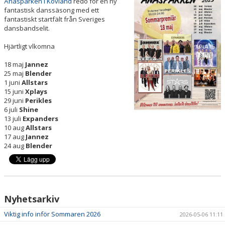
Ånäsparken i Kovland
redo för en ny
DOKUMENT
fantastisk danssäsong med ett
fantastiskt startfält från Sveriges
dansbandselit.
HUR KAN JAG STÖTTA FÖRENINGEN?
Hjärtligt vlkomna
KONTAKT
18 maj
Jannez
KALENDER
25 maj
Blender
1 juni
Allstars
15 juni
Xplays
VÅRA LAG/TRÄNARE
29 juni
Perikles
6 juli
Shine
13 juli
Expanders
10 aug
Allstars
17 aug
Jannez
24 aug
Blender
Nyhetsarkiv
Viktig info inför Sommaren 2026
2026-05-06 11:11