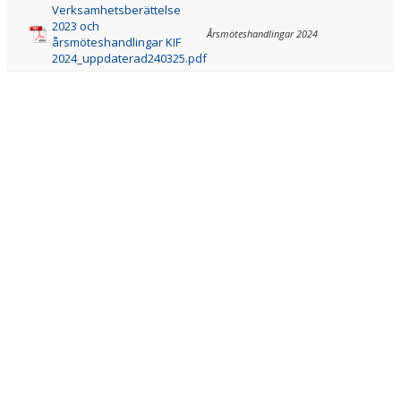
Verksamhetsberättelse
DOKUMENT
2023 och
Årsmöteshandlingar 2024
årsmöteshandlingar KIF
HUR KAN JAG STÖTTA FÖRENINGEN?
2024_uppdaterad240325.pdf
KONTAKT
KALENDER
VÅRA LAG/TRÄNARE