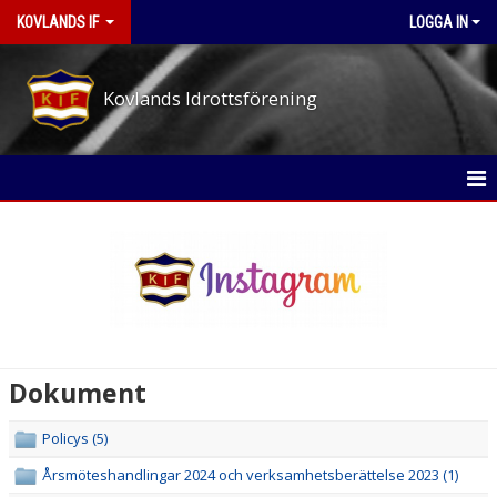
KOVLANDS IF
LOGGA IN
Kovlands Idrottsförening
STARTSIDA
NYHETER
OM KLUBBEN
MEDLEMS- OCH TRÄNINGSAVGIFTER
Dokument
ARBETSPASS-PÅ EVENEMANGEN
Policys (5)
STYRELSE
Årsmöteshandlingar 2024 och verksamhetsberättelse 2023 (1)