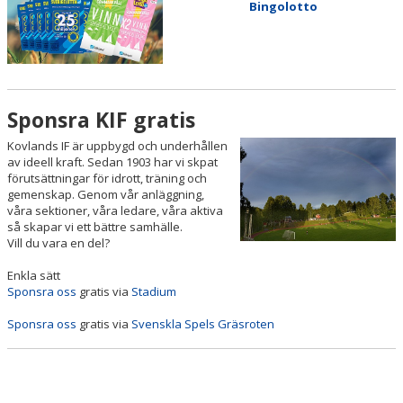
Bingolotto
DOKUMENT
HUR KAN JAG STÖTTA FÖRENINGEN?
SPONSRA OSS VIA STADIUM
Sponsra KIF gratis
SVENSKA SPELS GRÄSROTEN
Kovlands IF är uppbygd och underhållen
av ideell kraft. Sedan 1903 har vi skpat
KONTAKT
förutsättningar för idrott, träning och
gemenskap. Genom vår anläggning,
KALENDER
våra sektioner, våra ledare, våra aktiva
så skapar vi ett bättre samhälle.
Vill du vara en del?
VÅRA LAG/TRÄNARE
Enkla sätt
Sponsra oss
gratis via
Stadium
Sponsra oss
gratis via
Svenskla Spels Gräsroten