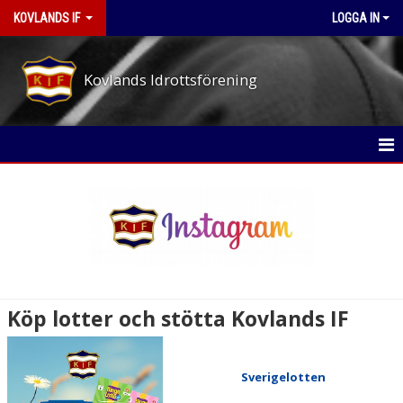
KOVLANDS IF
LOGGA IN
Kovlands Idrottsförening
STARTSIDA
NYHETER
OM KLUBBEN
MEDLEMS- OCH TRÄNINGSAVGIFTER
Köp lotter och stötta Kovlands IF
ARBETSPASS-PÅ EVENEMANGEN
STYRELSE
Sverigelotten