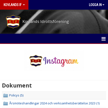
KOVLANDS IF
LOGGA IN
Kovlands Idrottsförening
STARTSIDA
NYHETER
OM KLUBBEN
MEDLEMS- OCH TRÄNINGSAVGIFTER
Dokument
ARBETSPASS-PÅ EVENEMANGEN
Policys (5)
STYRELSE
Årsmöteshandlingar 2024 och verksamhetsberättelse 2023 (1)