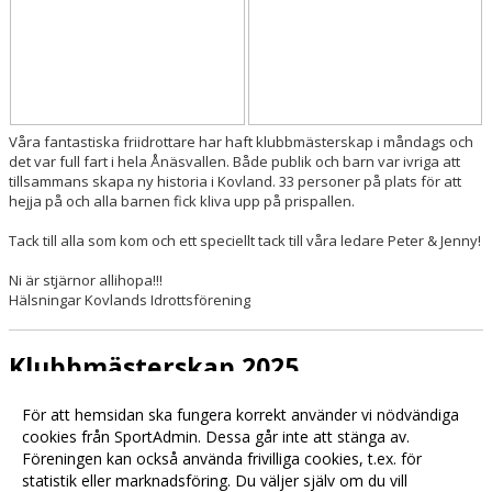
Våra fantastiska friidrottare har haft klubbmästerskap i måndags och
det var full fart i hela Ånäsvallen. Både publik och barn var ivriga att
tillsammans skapa ny historia i Kovland. 33 personer på plats för att
hejja på och alla barnen fick kliva upp på prispallen.
Tack till alla som kom och ett speciellt tack till våra ledare Peter & Jenny!
Ni är stjärnor allihopa!!!
Hälsningar Kovlands Idrottsförening
Klubbmästerskap 2025
2025-08-29 14:13
För att hemsidan ska fungera korrekt använder vi nödvändiga
cookies från SportAdmin. Dessa går inte att stänga av.
Föreningen kan också använda frivilliga cookies, t.ex. för
statistik eller marknadsföring. Du väljer själv om du vill