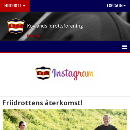
FRIIDROTT
LOGGA IN
Kovlands Idrottsförening
Friidrott
HEM
NYHETER
KALENDER
BILDGALLERI
Friidrottens återkomst!
DOKUMENT
KONTAKT