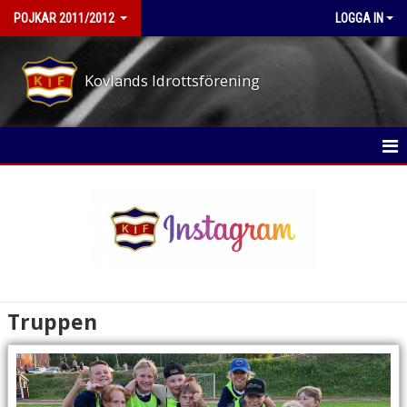
POJKAR 2011/2012
LOGGA IN
Kovlands Idrottsförening
HEM
NYHETER
KALENDER
MATCHER
Truppen
TRUPPEN
BILDGALLERI