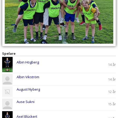
DOKUMENT
KONTAKT
Spelare
Albin Högberg
14 år
Albin Vikström
14 år
August Nyberg
12 år
Ause Sukni
15 år
Axel Blückert