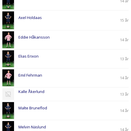
14 år
Axel Holdaas
15 år
Eddie Håkansson
14 år
Elias Erixon
13 år
Emil Fehrman
14 år
Kalle Åkerlund
13 år
Malte Bruneflod
14 år
Melvin Näslund
14 år