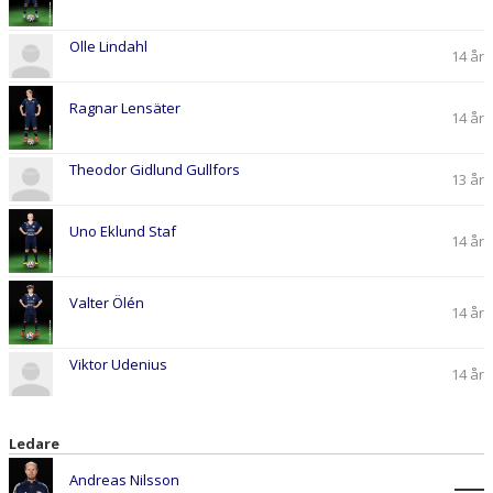
Olle Lindahl
14 år
Ragnar Lensäter
14 år
Theodor Gidlund Gullfors
13 år
Uno Eklund Staf
14 år
Valter Ölén
14 år
Viktor Udenius
14 år
Ledare
Andreas Nilsson