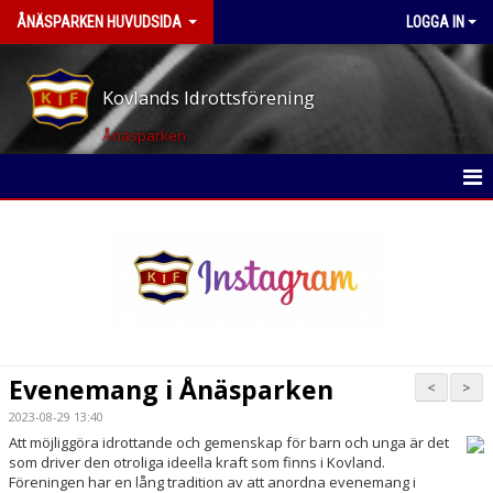
ÅNÄSPARKEN HUVUDSIDA
LOGGA IN
Kovlands Idrottsförening
Ånäsparken
HEM
NYHETER
KALENDER
BILDGALLERI
Evenemang i Ånäsparken
<
>
DOKUMENT
2023-08-29 13:40
Att möjliggöra idrottande och gemenskap för barn och unga är det
KONTAKT
som driver den otroliga ideella kraft som finns i Kovland.
Föreningen har en lång tradition av att anordna evenemang i