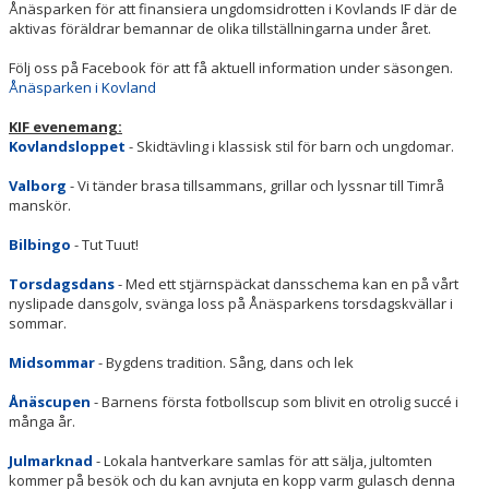
Ånäsparken för att finansiera ungdomsidrotten i Kovlands IF där de
aktivas föräldrar bemannar de olika tillställningarna under året.
Följ oss på Facebook för att få aktuell information under säsongen.
Ånäsparken i Kovland
KIF evenemang:
Kovlandsloppet
- Skidtävling i klassisk stil för barn och ungdomar.
Valborg
- Vi tänder brasa tillsammans, grillar och lyssnar till Timrå
manskör.
Bilbingo
- Tut Tuut!
Torsdagsdans
- Med ett stjärnspäckat dansschema kan en på vårt
nyslipade dansgolv, svänga loss på Ånäsparkens torsdagskvällar i
sommar.
Midsommar
- Bygdens tradition. Sång, dans och lek
Ånäscupen
- Barnens första fotbollscup som blivit en otrolig succé i
många år.
Julmarknad
- Lokala hantverkare samlas för att sälja, jultomten
kommer på besök och du kan avnjuta en kopp varm gulasch denna