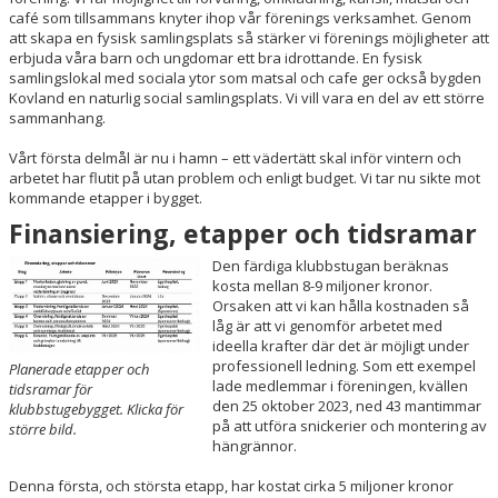
café som tillsammans knyter ihop vår förenings verksamhet. Genom
att skapa en fysisk samlingsplats så stärker vi förenings möjligheter att
erbjuda våra barn och ungdomar ett bra idrottande. En fysisk
samlingslokal med sociala ytor som matsal och cafe ger också bygden
Kovland en naturlig social samlingsplats. Vi vill vara en del av ett större
sammanhang.
Vårt första delmål är nu i hamn – ett vädertätt skal inför vintern och
arbetet har flutit på utan problem och enligt budget. Vi tar nu sikte mot
kommande etapper i bygget.
Finansiering, etapper och tidsramar
Den färdiga klubbstugan beräknas
kosta mellan 8-9 miljoner kronor.
Orsaken att vi kan hålla kostnaden så
låg är att vi genomför arbetet med
ideella krafter där det är möjligt under
professionell ledning. Som ett exempel
Planerade etapper och
lade medlemmar i föreningen, kvällen
tidsramar för
den 25 oktober 2023, ned 43 mantimmar
klubbstugebygget. Klicka för
på att utföra snickerier och montering av
större bild.
hängrännor.
Denna första, och största etapp, har kostat cirka 5 miljoner kronor