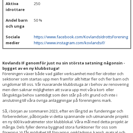
Aktiva
250
idrottare
Andel barn
50 %
och unga
Sociala
https://www.facebook.com/KovlandsIdrottsForening
medier
https://www.instagram.com/kovlandsif/
Kovlands IF genomför just nu sin största satsning någonsin -
bygget av en ny klubbstuga!
Föreningen växer både vad gäller verksamhet med fler idrotter och
sektioner som startas upp men framför allt hittar fler och fler barn och
ungdomar till oss. Vår nuvarande klubbstuga är i behov av renovering
men den saknar möjligheten att svara upp mot våra kort- eller
långsiktiga behov samtidigt som den står på ofri grund och inte i
anslutning till våra övriga anläggningar på föreningens mark.
Så, i början av sommaren 2023, efter en lång tid av funderingar och
förberedelser, påbörjade vi detta spännande och utmanande projekt:
en ny 600 kvadratmeter stor klubblokal. Våra mål med detta projekt är
många. Dels fyller denna byggnad stora funktioner för oss som
förening. Vi får möjlighet till förvaring, omklädning, kansli, matsal och