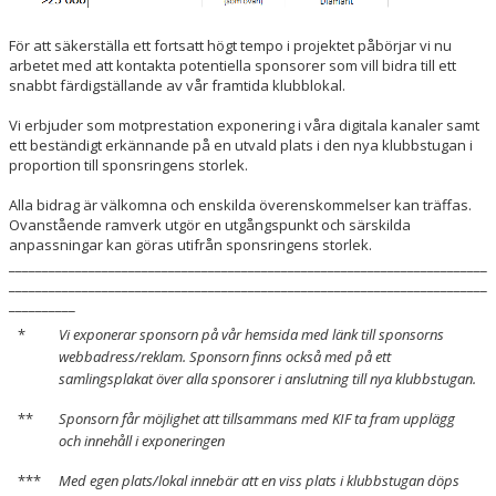
För att säkerställa ett fortsatt högt tempo i projektet påbörjar vi nu
arbetet med att kontakta potentiella sponsorer som vill bidra till ett
snabbt färdigställande av vår framtida klubblokal.
Vi erbjuder som motprestation exponering i våra digitala kanaler samt
ett beständigt erkännande på en utvald plats i den nya klubbstugan i
proportion till sponsringens storlek.
Alla bidrag är välkomna och enskilda överenskommelser kan träffas.
Ovanstående ramverk utgör en utgångspunkt och särskilda
anpassningar kan göras utifrån sponsringens storlek.
________________________________________________________________________
________________________________________________________________________
__________
*
Vi exponerar sponsorn på vår hemsida med länk till sponsorns
webbadress/reklam. Sponsorn finns också med på ett
samlingsplakat över alla sponsorer i anslutning till nya klubbstugan.
**
Sponsorn får möjlighet att tillsammans med KIF ta fram upplägg
och innehåll i exponeringen
***
Med egen plats/lokal innebär att en viss plats i klubbstugan döps