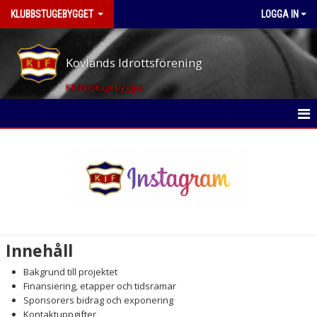
KLUBBSTUGEBYGGET
LOGGA IN
Kovlands Idrottsförening
Klubbstugebygget
HEM
NYHETER
SWISH FÖR KIF
INFORMATION TILL SPONSORER
Innehåll
KONTAKT
Bakgrund till projektet
Finansiering, etapper och tidsramar
Sponsorers bidrag och exponering
Kontaktuppgifter