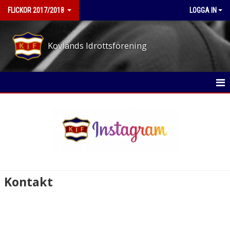
FLICKOR 2017/2018
LOGGA IN
Kovlands Idrottsförening
HEM
NYHETER
KALENDER
MATCHER
Kontakt
TRUPPEN
BILDGALLERI