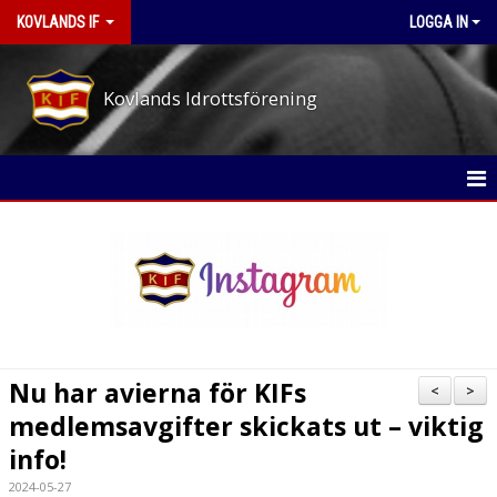
KOVLANDS IF
LOGGA IN
Kovlands Idrottsförening
STARTSIDA
NYHETER
OM KLUBBEN
MEDLEMS- OCH TRÄNINGSAVGIFTER
Nu har avierna för KIFs
<
>
ARBETSPASS-PÅ EVENEMANGEN
medlemsavgifter skickats ut – viktig
info!
STYRELSE
2024-05-27