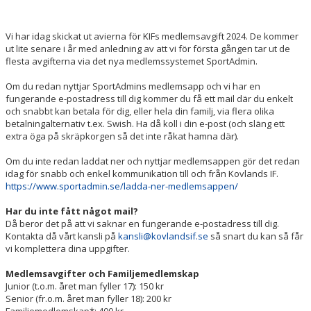
Vi har idag skickat ut
avierna för
KIFs
medlemsavgift 2024. De kommer
ut lite senare i år med anledning av att vi för första gången tar ut de
flesta
avgifterna
via det nya medlemssystemet
SportAdmin
.
Om du redan nyttjar
SportAdmins
medlemsapp
och vi har en
fungerande e-postadress till dig kommer du få ett
mail
där du enkelt
och snabbt kan betala för dig, eller hela din familj, via flera olika
betalningalternativ
t.ex.
Swish
. Ha då koll i din e-post (och släng ett
extra öga på skräpkorgen så det inte råkat hamna där).
Om du inte redan laddat ner och nyttjar
medlemsappen
gör det redan
idag för snabb och enkel kommunikation till och från
Kovlands
IF.
https://www.sportadmin.se/ladda-ner-medlemsappen/
Har du inte fått något
mail
?
Då beror det på att vi saknar en fungerande e-postadress till dig.
Kontakta då vårt kansli på
kansli@kovlandsif.se
så snart du kan så får
vi komplettera dina uppgifter.
Medlemsavgifter och Familjemedlemskap
Junior (t.o.m. året m
an
fyller
17):
150
kr
Senior (
fr.o.m
. året man
fyller
18):
200
kr