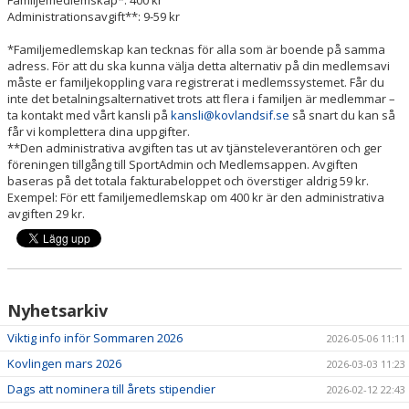
Familjemedlemskap
*:
400
kr
Administrationsavgift
**
:
9-59
kr
*Familjemedlemskap
kan tecknas för alla som är boende på samma
adress. För att du ska kunna välja detta alternativ på din medlemsavi
måste er familjekoppling vara registrerat i medlemssystemet. Får du
inte det betalningsalternativet trots att flera i familjen är medlemmar –
ta kontakt med vårt kansli på
kansli@kovlandsif.se
så snart du kan så
får vi komplettera dina uppgifter.
*
*
Den administrativa avgiften tas ut av tjänsteleverantören och ger
föreningen tillgång till
SportAdmin
och
Medlemsappen
. Avgiften
baseras på det totala fakturabeloppet och överstiger aldrig 59 kr.
Exempel: För ett familjemedlemskap om 400 kr är den administrativa
avgiften 29 kr.
Nyhetsarkiv
Viktig info inför Sommaren 2026
2026-05-06 11:11
Kovlingen mars 2026
2026-03-03 11:23
Dags att nominera till årets stipendier
2026-02-12 22:43