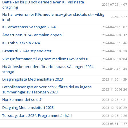
Detta kan bli DU och därmed även KIF vid nästa
2024-07-02 14:07
dragning!
Nu har avierna för KIFs medlemsavgifter skickats ut – viktig
2024-05-27
info!
KIF Arbetspass Säsongen 2024
2024-04-19 13:07
Ånäscupen 2024 - anmälan öppen!
2024-04-08 08:12
KIF Fotbollsskola 2024
2024-04-06 18:46
Grattis till 2024s stipendiater
2024-04-03 08:20
Viktig information till dig som medlem i Kovlands IF
2024-03-06 07:04
Nu är önskeperioden för arbetspass säsongen 2024
2024-01-04 13:49
stängd
Dragningslista Medlemslotteri 2023
2023-11-30 14:39
Fotbollssäsongen är över och vi får ta del av lagens
2023-11-20 09:26
summeringar av säsongen 2023
Hur kommer det se ut?
2023-10-25 14:21
Dragning Medlemslotteri 2023
2023-10-19 09:29
Torsdagsdans 2024. Programmet är här!
2023-10-03 10:26
2023-08-31 11:57