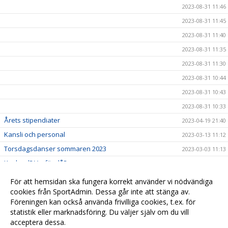
2023-08-31 11:46
2023-08-31 11:45
2023-08-31 11:40
2023-08-31 11:35
2023-08-31 11:30
2023-08-31 10:44
2023-08-31 10:43
2023-08-31 10:33
Årets stipendiater
2023-04-19 21:40
Kansli och personal
2023-03-13 11:12
Torsdagsdanser sommaren 2023
2023-03-03 11:13
Kovland? Varför då?
2023-02-23 14:12
SCA Vi växer tillsammans
2023-02-01 12:00
För att hemsidan ska fungera korrekt använder vi nödvändiga
Skidskolan har startat
cookies från SportAdmin. Dessa går inte att stänga av.
2023-01-23 09:10
Föreningen kan också använda frivilliga cookies, t.ex. för
Ni vann i medlemslotteri 2022
2023-01-06 21:07
statistik eller marknadsföring. Du väljer själv om du vill
acceptera dessa.