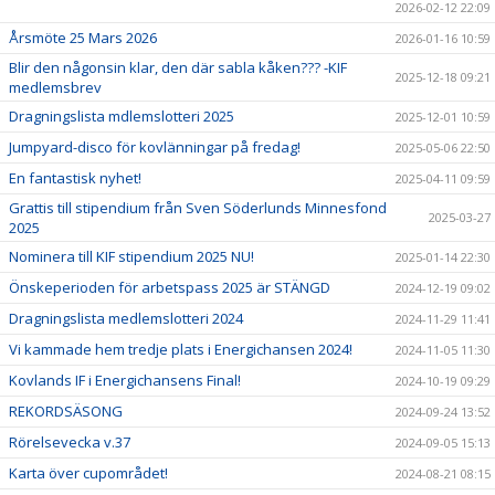
2026-02-12 22:09
Årsmöte 25 Mars 2026
2026-01-16 10:59
Blir den någonsin klar, den där sabla kåken??? -KIF
2025-12-18 09:21
medlemsbrev
Dragningslista mdlemslotteri 2025
2025-12-01 10:59
Jumpyard-disco för kovlänningar på fredag!
2025-05-06 22:50
En fantastisk nyhet!
2025-04-11 09:59
Grattis till stipendium från Sven Söderlunds Minnesfond
2025-03-27
2025
Nominera till KIF stipendium 2025 NU!
2025-01-14 22:30
Önskeperioden för arbetspass 2025 är STÄNGD
2024-12-19 09:02
Dragningslista medlemslotteri 2024
2024-11-29 11:41
Vi kammade hem tredje plats i Energichansen 2024!
2024-11-05 11:30
Kovlands IF i Energichansens Final!
2024-10-19 09:29
REKORDSÄSONG
2024-09-24 13:52
Rörelsevecka v.37
2024-09-05 15:13
Karta över cupområdet!
2024-08-21 08:15