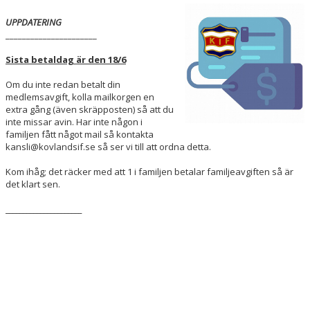
DOKUMENT
UPPDATERING
______________________
HUR KAN JAG STÖTTA FÖRENINGEN?
Sista betaldag är den 18/6
KONTAKT
Om du inte redan betalt din
medlemsavgift, kolla mailkorgen en
KALENDER
extra gång (även skräpposten) så att du
inte missar avin. Har inte någon i
VÅRA LAG/TRÄNARE
familjen fått något mail så kontakta
kansli@kovlandsif.se så ser vi till att ordna detta.
Kom ihåg; det räcker med att 1 i familjen betalar familjeavgiften så är
det klart sen.
______________________